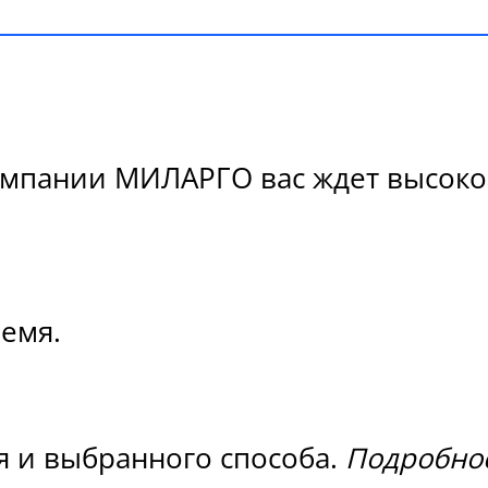
Компании МИЛАРГО вас ждет высокое
ремя.
я и выбранного способа.
Подробнос