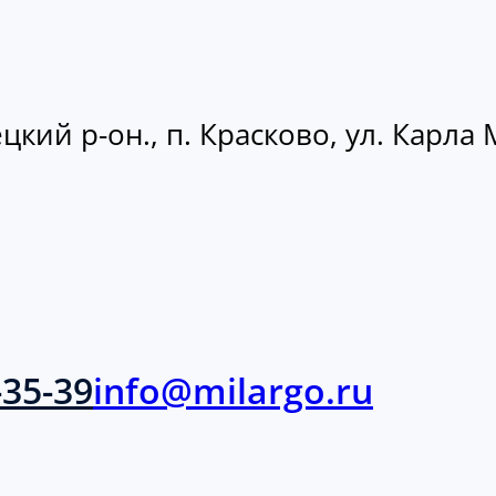
кий р-он., п. Красково, ул. Карла М
-35-39
info@milargo.ru