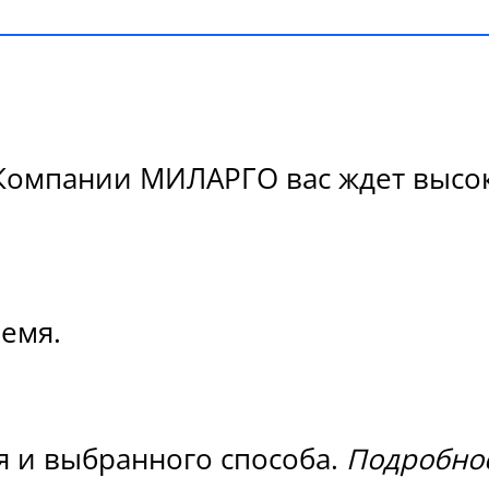
 Компании МИЛАРГО вас ждет высок
ремя.
я и выбранного способа.
Подробнос