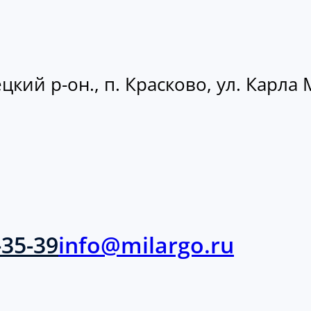
кий р-он., п. Красково, ул. Карла М
-35-39
info@milargo.ru