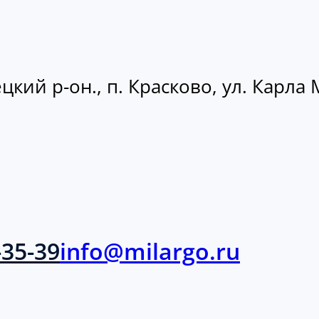
кий р-он., п. Красково, ул. Карла М
-35-39
info@milargo.ru