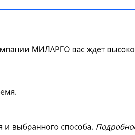
Компании МИЛАРГО вас ждет высокое
ремя.
я и выбранного способа.
Подробнос