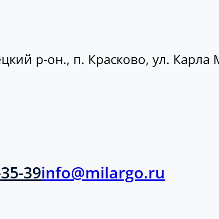
кий р-он., п. Красково, ул. Карла М
-35-39
info@milargo.ru