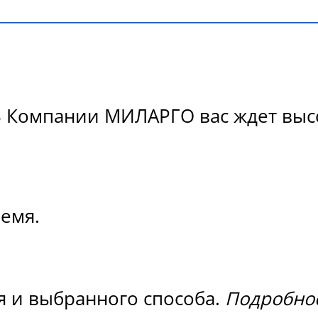
 В Компании МИЛАРГО вас ждет высо
ремя.
я и выбранного способа.
Подробнос