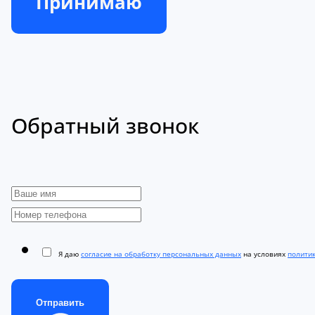
Принимаю
Обратный звонок
Я даю
согласие на обработку персональных данных
на условиях
полити
Отправить