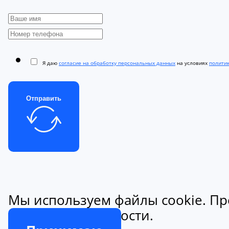
Я даю
согласие на обработку персональных данных
на условиях
полити
Отправить
Мы используем файлы cookie. Пр
конфиденциальности.