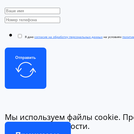
Я даю
согласие на обработку персональных данных
на условиях
полити
Отправить
Мы используем файлы cookie. Пр
конфиденциальности.