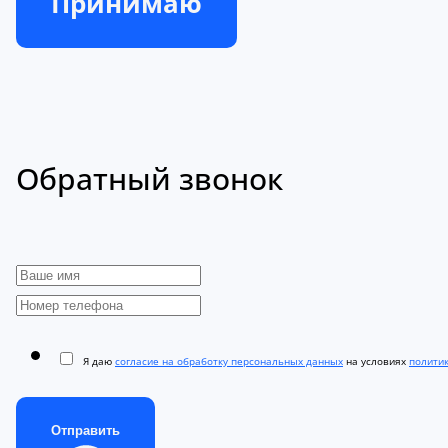
Принимаю
Обратный звонок
Я даю
согласие на обработку персональных данных
на условиях
полити
Отправить