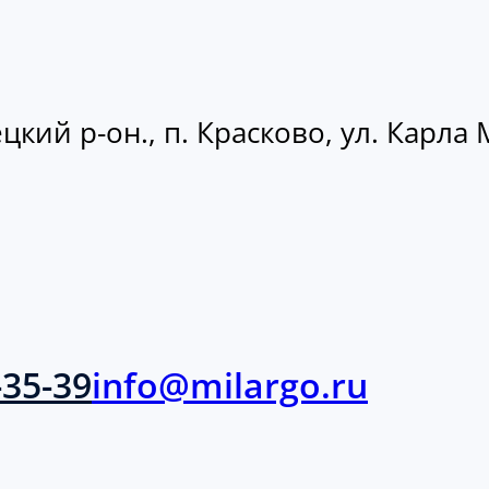
кий р-он., п. Красково, ул. Карла М
-35-39
info@milargo.ru