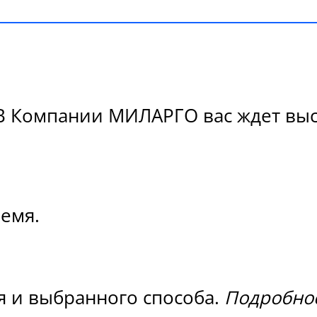
В Компании МИЛАРГО вас ждет высо
ремя.
я и выбранного способа.
Подробнос