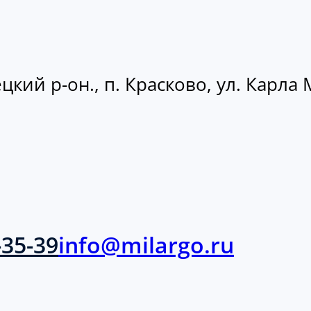
кий р-он., п. Красково, ул. Карла М
-35-39
info@milargo.ru