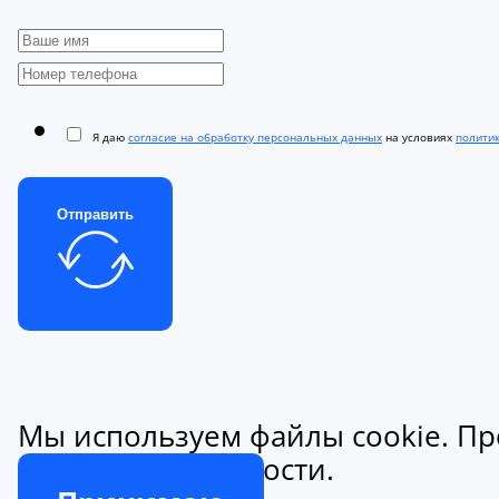
Я даю
согласие на обработку персональных данных
на условиях
полити
Отправить
Мы используем файлы cookie. Пр
конфиденциальности.