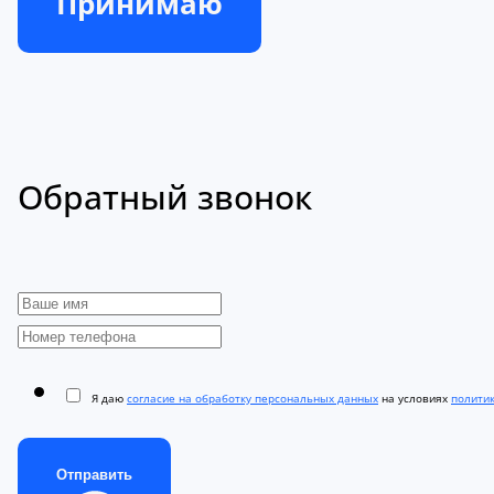
Принимаю
Обратный звонок
Я даю
согласие на обработку персональных данных
на условиях
полити
Отправить