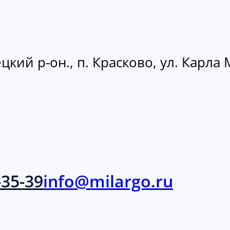
кий р-он., п. Красково, ул. Карла М
-35-39
info@milargo.ru