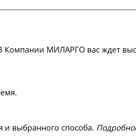
В Компании МИЛАРГО вас ждет высо
ремя.
я и выбранного способа.
Подробнос