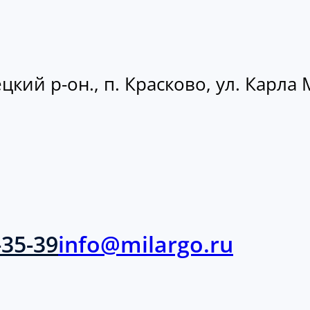
кий р-он., п. Красково, ул. Карла М
-35-39
info@milargo.ru