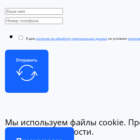
Я даю
согласие на обработку персональных данных
на условиях
полити
Отправить
Мы используем файлы cookie. Пр
конфиденциальности.