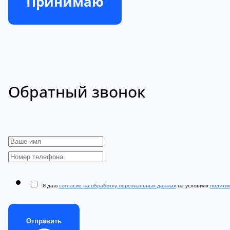
Принимаю
Обратный звонок
Я даю
согласие на обработку персональных данных
на условиях
полити
Отправить