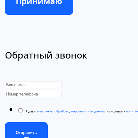
Принимаю
Обратный звонок
Я даю
согласие на обработку персональных данных
на условиях
полити
Отправить