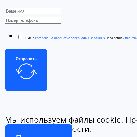
Я даю
согласие на обработку персональных данных
на условиях
полити
Отправить
Мы используем файлы cookie. Пр
конфиденциальности.