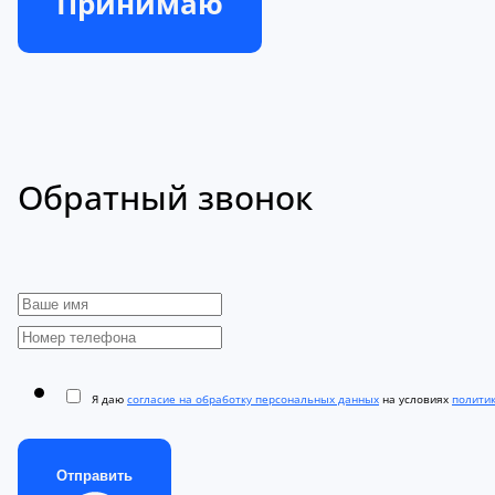
Принимаю
Обратный звонок
Я даю
согласие на обработку персональных данных
на условиях
полити
Отправить