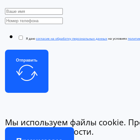
Я даю
согласие на обработку персональных данных
на условиях
полити
Отправить
Мы используем файлы cookie. Пр
конфиденциальности.