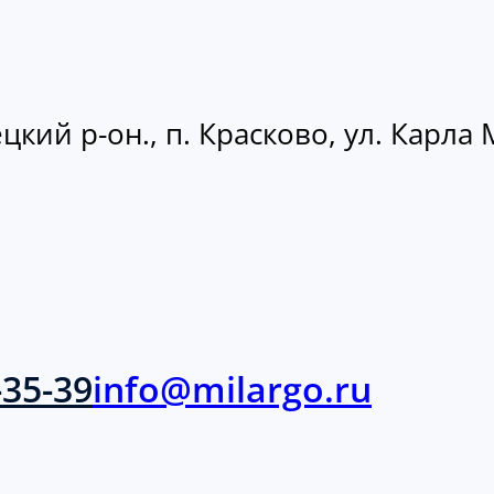
кий р-он., п. Красково, ул. Карла М
-35-39
info@milargo.ru