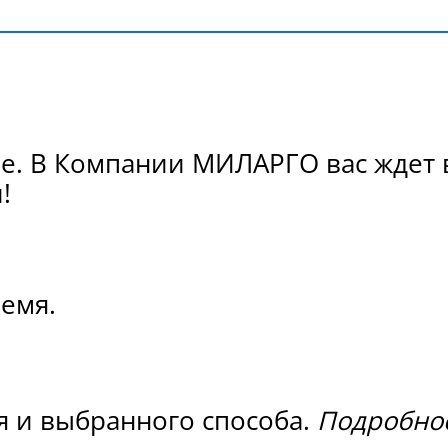
е. В Компании МИЛАРГО вас ждет в
!
ремя.
я и выбранного способа.
Подробнос