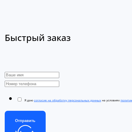
Быстрый заказ
Я даю
согласие на обработку персональных данных
на условиях
полити
Отправить