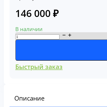
146 000
₽
В наличии
Количество
товара
Блок
цилиндров
Komatsu
Быстрый заказ
(6745-
21-
1104)
Описание