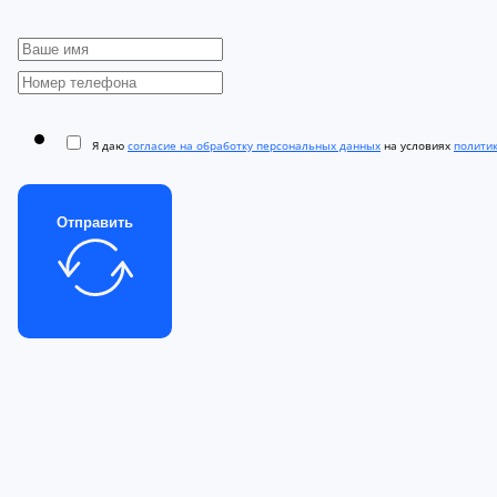
Я даю
согласие на обработку персональных данных
на условиях
полити
Отправить