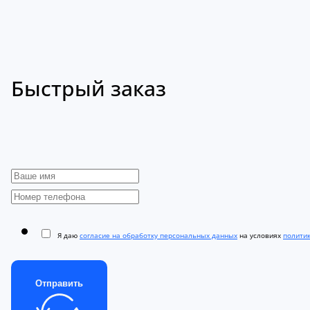
Быстрый заказ
Я даю
согласие на обработку персональных данных
на условиях
полити
Отправить