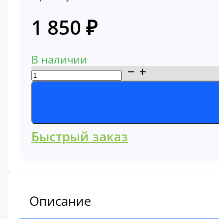
1 850
₽
В наличии
Количество
товара
Кольца
поршневые
Komatsu
Быстрый заказ
(6745-
31-
2011)
Описание