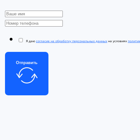
Я даю
согласие на обработку персональных данных
на условиях
полити
Отправить