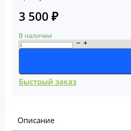
3 500
₽
В наличии
Количество
товара
Термостат
Komatsu
(6610-
Быстрый заказ
11-
6500)
Описание