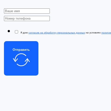
Я даю
согласие на обработку персональных данных
на условиях
полити
Отправить