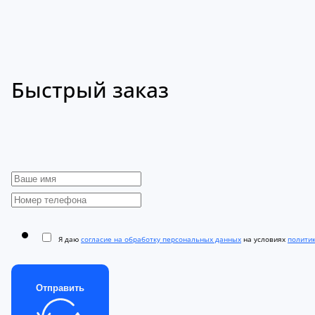
Быстрый заказ
Я даю
согласие на обработку персональных данных
на условиях
полити
Отправить